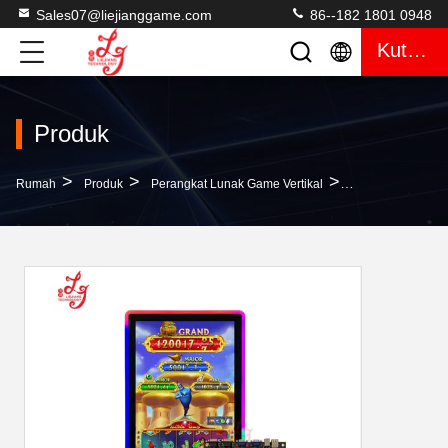
Sales07@liejianggame.com
86--182 1801 0948
Kutipan
Produk
>
>
>
Rumah
Produk
Perangkat Lunak Game Vertikal
Aladdin Lamp Vi