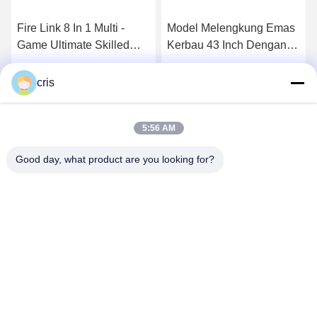
Fire Link 8 In 1 Multi -
Model Melengkung Emas
Game Ultimate Skilled
Kerbau 43 Inch Dengan
Papan Permainan PCB
Permainan Judi Skilled
Papan Permainan Skilled
Video Ideck Mesin Game
Dapatkan Harga Terbaik
Dapatkan Harga Terbaik
cris
Kasino
Layar Sentuh
5:56 AM
Good day, what product are you looking for?
GUANGZHOU LIE JIANG ELECTRONIC
TECHNOLOGY CO., LTD.
Sales07@liejianggame.com
86--182 1801 0948
No.105, sebelah utara Shixin Road, Kengtou, area Panyu,