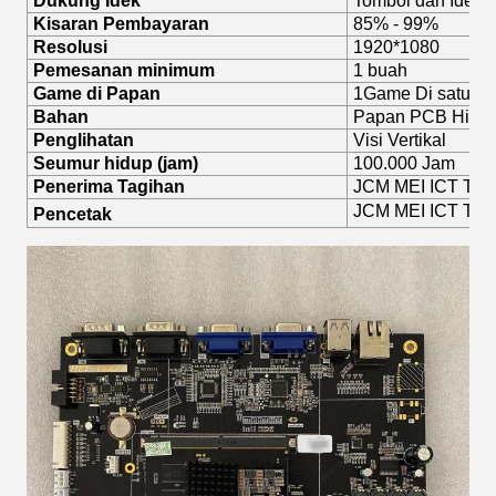
Dukung Idek
Tombol dan Ideck
Kisaran Pembayaran
85% - 99%
Resolusi
1920*1080
Pemesanan minimum
1 buah
Game di Papan
1Game Di satu P
Bahan
Papan PCB Hita
Penglihatan
Visi Vertikal
Seumur hidup (jam)
100.000 Jam
Penerima Tagihan
JCM MEI ICT TOP P
JCM MEI ICT TOP 
Pencetak