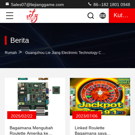
Sales07@liejianggame.com
86--182 1801 0948
Kutipan
Berita
>
Rumah
Guangzhou Lie Jiang Electronic Technology Co., Ltd. Berita Perusahaan
2025/02/22
2023/07/06
Bagaimana Mengubah
Linked Roulette
Roulette Amerika ke
Bagaimana saya