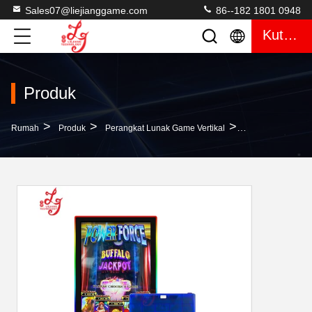
Sales07@liejianggame.com
86--182 1801 0948
Kutipan
Produk
>
>
>
Rumah
Produk
Perangkat Lunak Game Vertikal
Mainboard Kekua