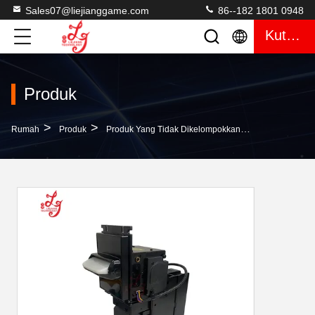
Sales07@liejianggame.com
86--182 1801 0948
Kutipan
Produk
>
>
>
Rumah
Produk
Produk Yang Tidak Dikelompokkan
TOP Model Jam