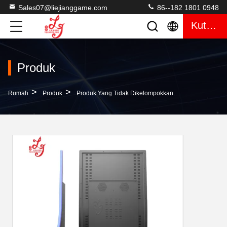
Sales07@liejianggame.com
86--182 1801 0948
Kutipan
Produk
>
>
>
Rumah
Produk
Produk Yang Tidak Dikelompokkan
Bally J Bentu