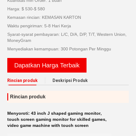
Kuantitas min Order: 1 buah
Harga: $ 530-$ 580
Kemasan rincian: KEMASAN KARTON
Waktu pengiriman: 5-8 Hari Kerja
Syarat-syarat pembayaran: L/C, D/A, D/P, T/T, Western Union,
MoneyGram
Menyediakan kemampuan: 300 Potongan Per Minggu
Dapatkan Harga Terbaik
Rincian produk
Deskripsi Produk
Rincian produk
Menyoroti:
43 inch J shaped gaming monitor
,
touch screen gaming monitor for skilled games
,
video game machine with touch screen