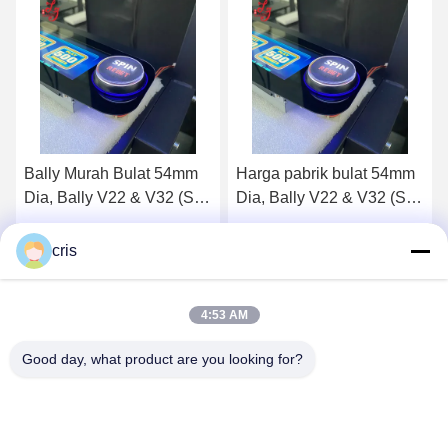
Harga pabrik bulat 54mm
Tombol Bally, Diameter
Dia, Bally V22 & V32 (SP-
Bulat 54mm, Bally V22 &
RND-Bally) Bally Button
V32 (SP-RND-Bally)
Untuk Dijual
Dapatkan Harga Terbaik
Dapatkan Harga Terbaik
cris
4:53 AM
Good day, what product are you looking for?
GUANGZHOU LIE JIANG ELECTRONIC
TECHNOLOGY CO., LTD.