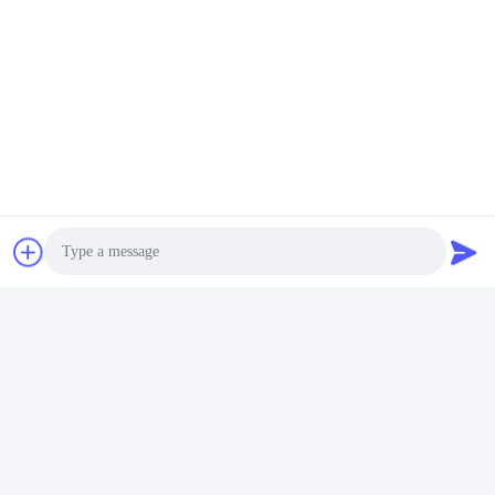
Photo
FAQ
Video Call
1Q: Apakah Anda Game Board Sendiri?
Audio Call
1A: Ya, Kami dapat Menjual Papan Sendiri, Dan Anda Dapat 