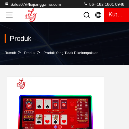
Sales07@liejianggame.com
86--182 1801 0948
Kutipan
Produk
>
>
>
Rumah
Produk
Produk Yang Tidak Dikelompokkan
RHUM 32 Main