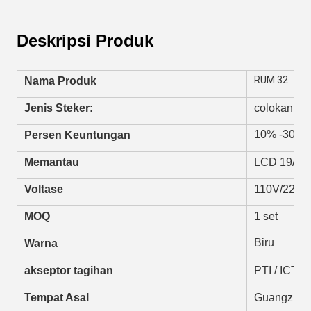
Deskripsi Produk
RUM 32
Nama Produk
Jenis Steker:
colokan AS
10% -30% D
Persen Keuntungan
Memantau
LCD 19/21.5
Voltase
110V/220V
MOQ
1 set
Biru
Warna
akseptor tagihan
PTI / ICT / 
Tempat Asal
Guangzhou