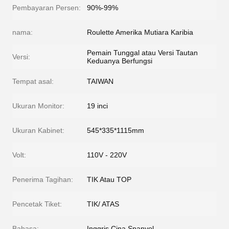
Pembayaran Persen:
90%-99%
nama:
Roulette Amerika Mutiara Karibia
Pemain Tunggal atau Versi Tautan
Versi:
Keduanya Berfungsi
Tempat asal:
TAIWAN
Ukuran Monitor:
19 inci
Ukuran Kabinet:
545*335*1115mm
Volt:
110V - 220V
Penerima Tagihan:
TIK Atau TOP
Pencetak Tiket:
TIK/ ATAS
Bahasa:
Inggris Cina Spanyol