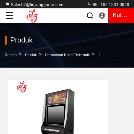
Sales07@liejianggame.com
86--182 1801 0948
Kutipan
Produk
>
>
>
Rumah
Produk
Permainan Rolet Elektronik
19 Inci Pearl Of The Caribbean ((New American Style Roulette Game) Mesin ARC GAME Untuk Dijual