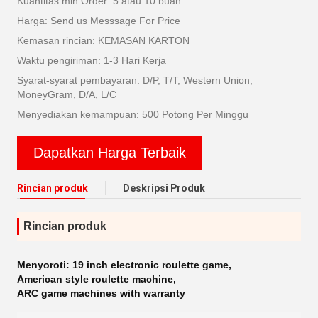
Kuantitas min Order: 5 atau 10 buah
Harga: Send us Messsage For Price
Kemasan rincian: KEMASAN KARTON
Waktu pengiriman: 1-3 Hari Kerja
Syarat-syarat pembayaran: D/P, T/T, Western Union,
MoneyGram, D/A, L/C
Menyediakan kemampuan: 500 Potong Per Minggu
Dapatkan Harga Terbaik
Rincian produk
Deskripsi Produk
Rincian produk
Menyoroti:
19 inch electronic roulette game
,
American style roulette machine
,
ARC game machines with warranty