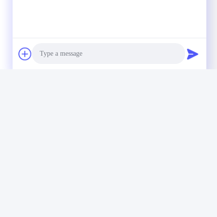
Photo
Video Call
Audio Call