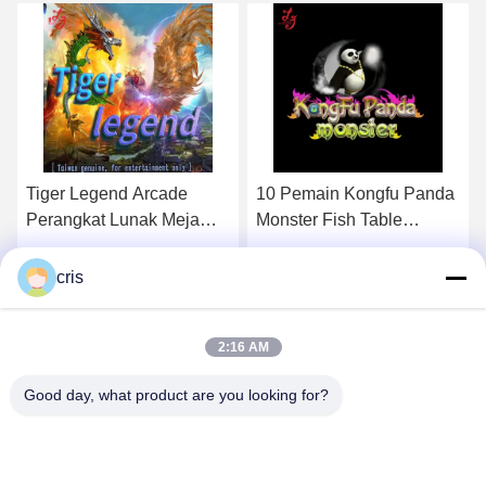
10 Pemain Kongfu Panda
40 Tahan Godzilla vs
Monster Fish Table
Kong Catch Fish Table
Bahasa Inggris
Arcade Machines
Dapatkan Harga Terbaik
Dapatkan Harga Terbaik
cris
2:16 AM
Good day, what product are you looking for?
GUANGZHOU LIE JIANG ELECTRONIC
TECHNOLOGY CO., LTD.