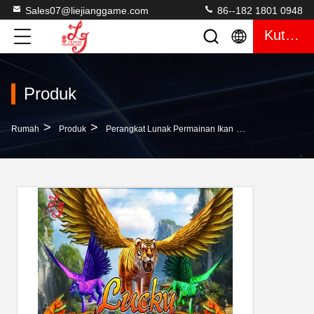
Sales07@liejianggame.com
86--182 1801 0948
Kutipan
Produk
>
>
>
Rumah
Produk
Perangkat Lunak Permainan Ikan
Lucky Tiger Ki