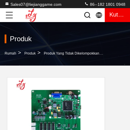
Sales07@liejianggame.com
86--182 1801 0948
Kutipan
Produk
>
>
>
Rumah
Produk
Produk Yang Tidak Dikelompokkan
72% - 90% K