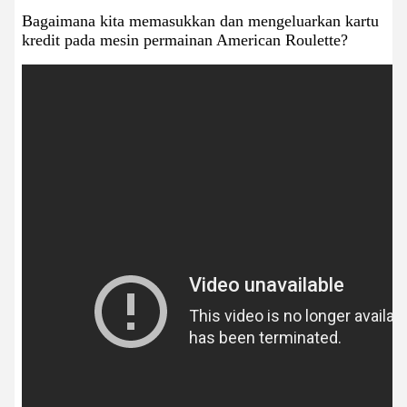
Bagaimana kita memasukkan dan mengeluarkan kartu
kredit pada mesin permainan American Roulette?