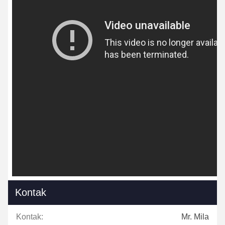
Kontak
Kontak:
Mr. Mila