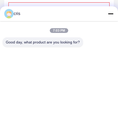
Kirim
cris
7:03 PM
Good day, what product are you looking for?
GUANGZHOU LIE JIANG ELECTRONIC
TECHNOLOGY CO., LTD.
Sales07@liejianggame.com
86--182 1801 0948
No.105, sebelah utara Shixin Road, Kengtou, area Panyu,
Guangzhou, Cina