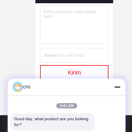
Permainan Rolet Elektronik
(27)
Produk Yang Tidak
Dikelompokkan
(408)
Kirim
cris
5:41 AM
Good day, what product are you looking 
for?
HUBUNGI KAMI