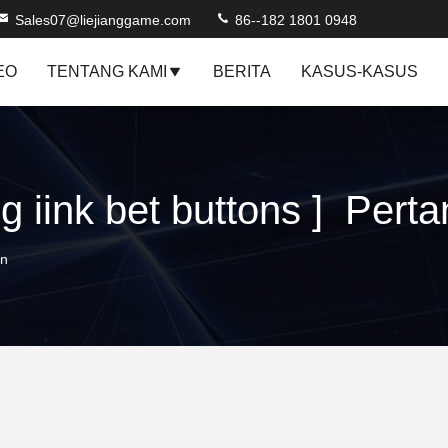
Sales07@liejianggame.com
86--182 1801 0948
EO
TENTANG KAMI
BERITA
KASUS-KASUS
ng iink bet buttons ] Per
en