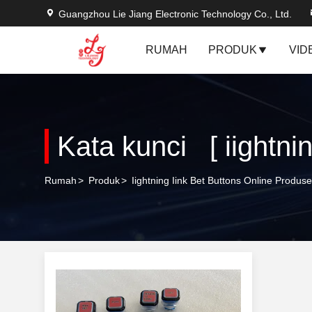
Guangzhou Lie Jiang Electronic Technology Co., Ltd.
RUMAH
PRODUK
VID
Kata kunci [ iightni
Rumah
>
Produk
>
Iightning Iink Bet Buttons Online Produs