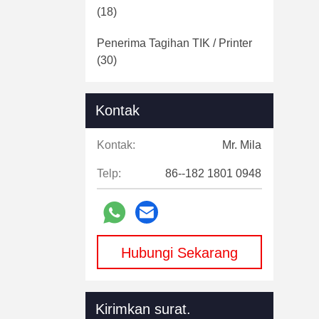
(18)
Penerima Tagihan TIK / Printer
(30)
Kursi Game Arcade
(10)
Kontak
Perangkat Lunak Permainan
Ikan
(75)
Kontak:
Mr. Mila
Kabinet Permainan Ikan
(25)
Telp:
86--182 1801 0948
Perangkat Lunak Game Skilled
Ganda
(22)
Kabinet Permainan Skilled
Hubungi Sekarang
Ganda
(17)
Game Skilled Layar Tunggal
Kirimkan surat.
(30)